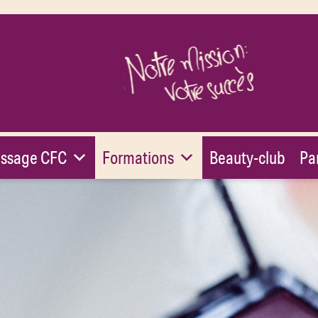
issage CFC
Formations
Beauty-club
Pa