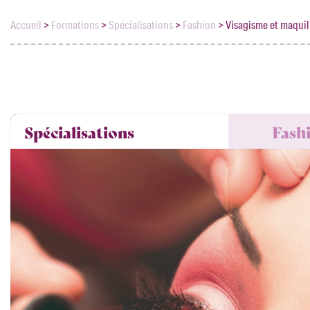
Accueil
>
Formations
>
Spécialisations
>
Fashion
>
Visagisme et maquil
Spécialisations
Fash