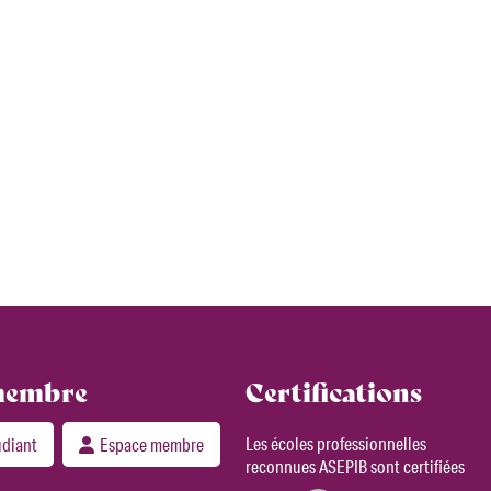
membre
Certifications
Les écoles professionnelles
udiant
Espace membre
reconnues ASEPIB sont certifiées